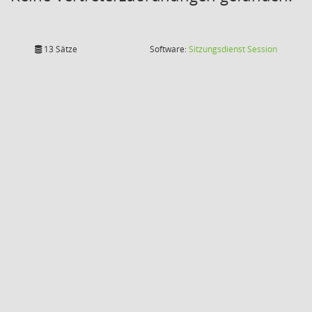
(Wird in
13 Sätze
Software:
Sitzungsdienst
Session