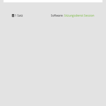
(Wird in
1 Satz
Software:
Sitzungsdienst
Session