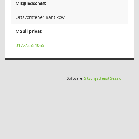
Mitgliedschaft
Ortsvorsteher Bantikow
Mobil privat
0172/3554065
(Wird in
Software:
Sitzungsdienst
Session