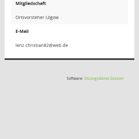
Mitgliedschaft
Ortsvorsteher Lögow
E-Mail
28naitsi
(Wird in
Software:
Sitzungsdienst
Session