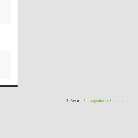
(Wird in
Software:
Sitzungsdienst
Session