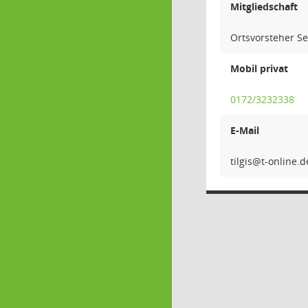
Mitgliedschaft
Ortsvorsteher Se
Mobil privat
0172/3232338
E-Mail
sig