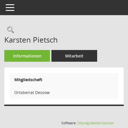
Toggle navigation
Rechercheauswahl
Karsten Pietsch
Informationen
Mitarbeit
Mitgliedschaft
Ortsbeirat Dessow
(Wird in
Software:
Sitzungsdienst
Session