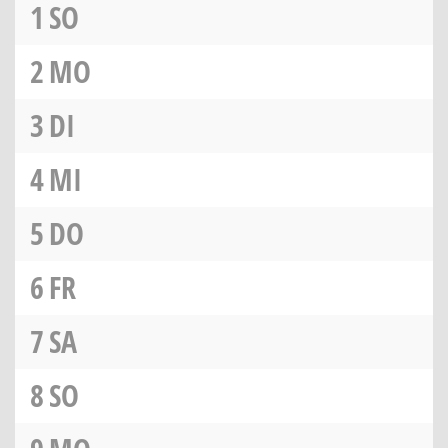
1
SO
2
MO
3
DI
4
MI
5
DO
6
FR
7
SA
8
SO