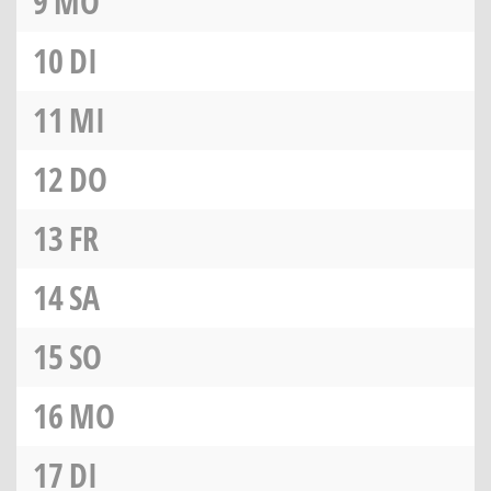
9
MO
10
DI
11
MI
12
DO
13
FR
14
SA
15
SO
16
MO
17
DI