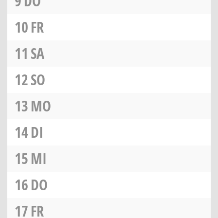
9
DO
10
FR
11
SA
12
SO
13
MO
14
DI
15
MI
16
DO
17
FR