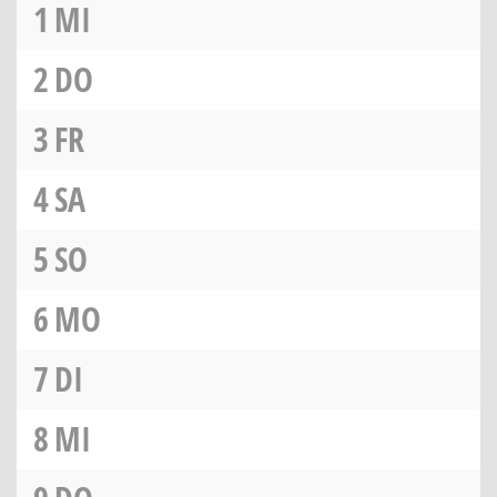
1
MI
2
DO
3
FR
4
SA
5
SO
6
MO
7
DI
8
MI