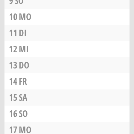
9
SO
10
MO
11
DI
12
MI
13
DO
14
FR
15
SA
16
SO
17
MO