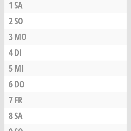
1
SA
2
SO
3
MO
4
DI
5
MI
6
DO
7
FR
8
SA