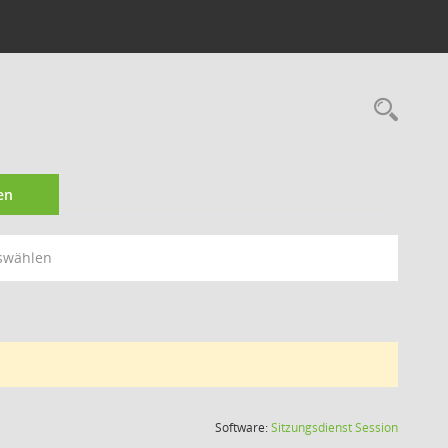
Rec
en
swählen
(Wird in
Software:
Sitzungsdienst
Session