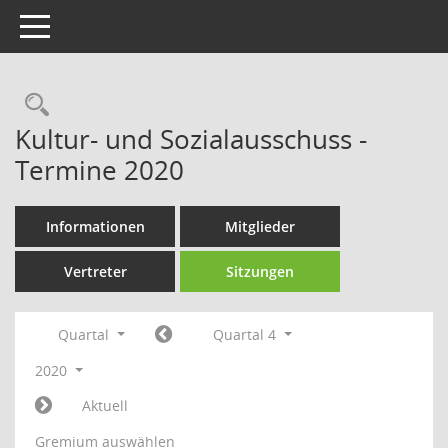
Toggle navigation
Rechercheauswahl
Kultur- und Sozialausschuss -
Termine 2020
Informationen
Mitglieder
Vertreter
Sitzungen
Quartal
Quartal 4
2020
Aktuell
Gremium auswählen