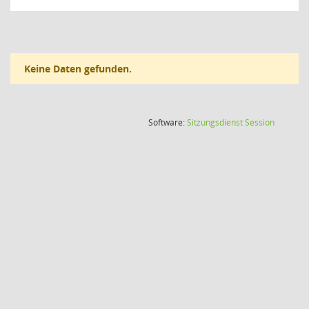
Keine Daten gefunden.
(Wird in
Software:
Sitzungsdienst
Session