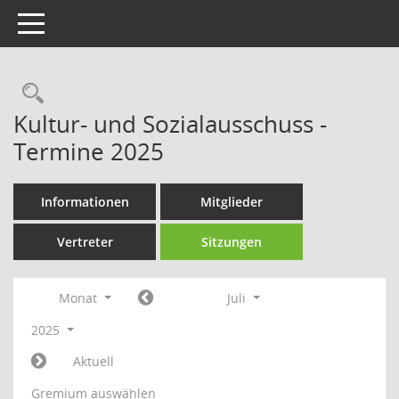
Toggle navigation
Rechercheauswahl
Kultur- und Sozialausschuss -
Termine 2025
Informationen
Mitglieder
Vertreter
Sitzungen
Monat
Juli
2025
Aktuell
Gremium auswählen