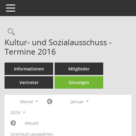
Toggle navigation
Rechercheauswahl
Kultur- und Sozialausschuss -
Termine 2016
Informationen
Mitglieder
Vertreter
Sitzungen
Monat
Januar
2016
Aktuell
Gremium auswählen