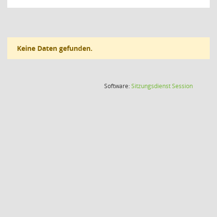
Keine Daten gefunden.
(Wird in
Software:
Sitzungsdienst
Session