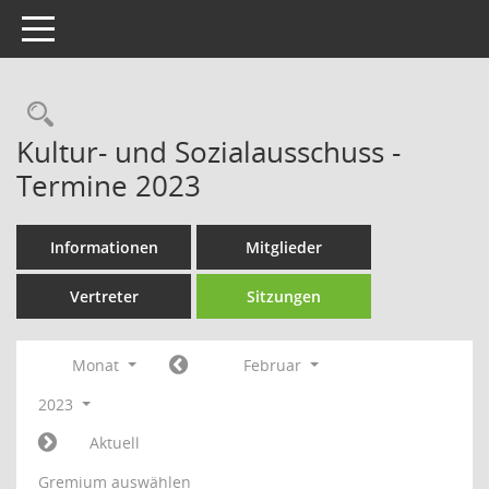
Toggle navigation
Rechercheauswahl
Kultur- und Sozialausschuss -
Termine 2023
Informationen
Mitglieder
Vertreter
Sitzungen
Monat
Februar
2023
Aktuell
Gremium auswählen