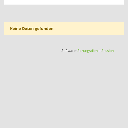
Keine Daten gefunden.
(Wird in
Software:
Sitzungsdienst
Session