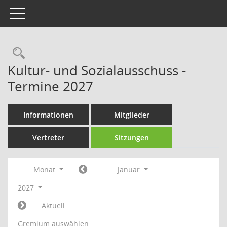
Toggle navigation
Rechercheauswahl
Kultur- und Sozialausschuss -
Termine 2027
Informationen
Mitglieder
Vertreter
Sitzungen
Monat
Januar
2027
Aktuell
Gremium auswählen