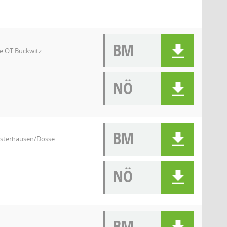
BM
e OT Bückwitz
NÖ
BM
usterhausen/Dosse
NÖ
BM