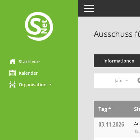
Toggle navigation
Ausschuss f
Informationen
Startseite
Kalender
Jahr
Organisation
Tag
Si
03.11.2026
Au
18: