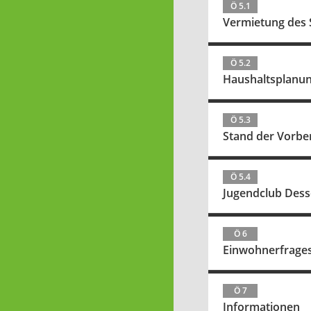
Ö 5.1
Vermietung des 
Ö 5.2
Haushaltsplanu
Ö 5.3
Stand der Vorbe
Ö 5.4
Jugendclub Des
Ö 6
Einwohnerfrage
Ö 7
Informationen