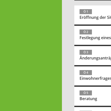
Ö 1
Eröffnung der S
Ö 2
Festlegung eines
Ö 3
Änderungsanträg
Ö 4
Einwohnerfrage
Ö 5
Beratung