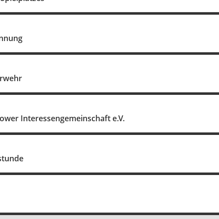
nnung
erwehr
sower Interessengemeinschaft e.V.
stunde