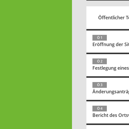
Öffentlicher Te
Ö 1
Eröffnung der S
Ö 2
Festlegung eines
Ö 3
Änderungsanträg
Ö 4
Bericht des Ort