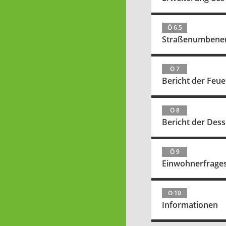
Ö 6.5
Straßenumbene
Ö 7
Bericht der Feu
Ö 8
Bericht der Des
Ö 9
Einwohnerfrage
Ö 10
Informationen