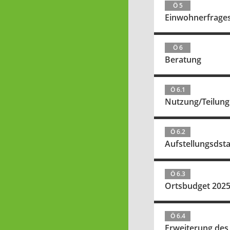
Ö 5
Einwohnerfrage
Ö 6
Beratung
Ö 6.1
Nutzung/Teilung
Ö 6.2
Aufstellungsdst
Ö 6.3
Ortsbudget 2025 
Ö 6.4
Erweiterung des 