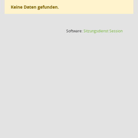
Keine Daten gefunden.
(Wird in
Software:
Sitzungsdienst
Session