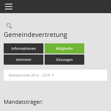
Toggle navigation
Rechercheauswahl
Gemeindevertretung
Informationen
Mitglieder
Vertreter
Sitzungen
Wahlperiode 2014 - 2019
Mandatsträger: