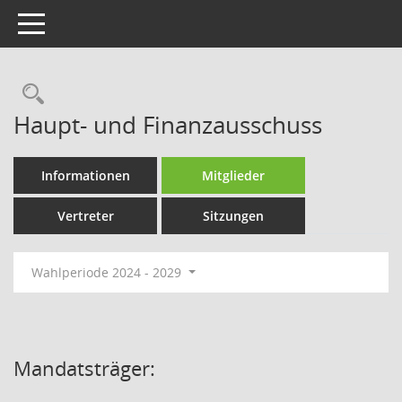
Toggle navigation
Rechercheauswahl
Haupt- und Finanzausschuss
Informationen
Mitglieder
Vertreter
Sitzungen
Wahlperiode 2024 - 2029
Mandatsträger: