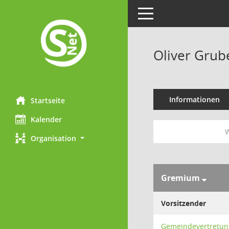
Toggle navigation
Oliver Grub
Informationen
Startseite
Kalender
W
Organisation
Gremium
Vorsitzender
Gemeindevertretun