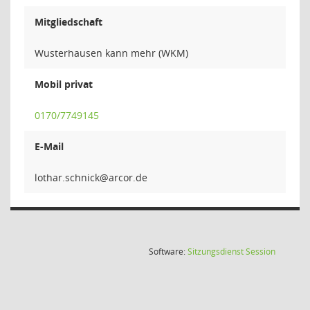
Mitgliedschaft
Wusterhausen kann mehr (WKM)
Mobil privat
0170/7749145
E-Mail
kcinhcs
(Wird in
Software:
Sitzungsdienst
Session