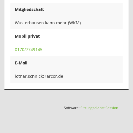
Mitgliedschaft
Wusterhausen kann mehr (WKM)
Mobil privat
0170/7749145
E-Mail
kcinhcs
(Wird in
Software:
Sitzungsdienst
Session