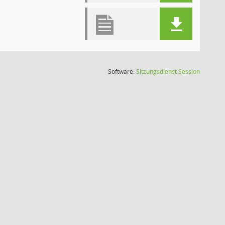
(Wird in
Software:
Sitzungsdienst
Session