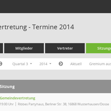
rtretung - Termine 2014
Mitglieder
Vertreter
Sitzung
Quartal 3
2014
Aktuell
Gremium au
Sitzung
Gemeindevertretung
19:00 Uhr
Ribbes Partyhaus, Berliner Str. 38, 16868 Wusterhausen/Dosse