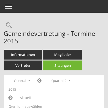
Toggle navigation
Rechercheauswahl
Gemeindevertretung - Termine
2015
Informationen
Mitglieder
Vertreter
Sitzungen
Quartal
Quartal 2
2015
Aktuell
Gremium auswählen