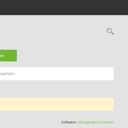
Rec
en
swählen
(Wird in
Software:
Sitzungsdienst
Session