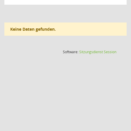
Keine Daten gefunden.
(Wird in
Software:
Sitzungsdienst
Session