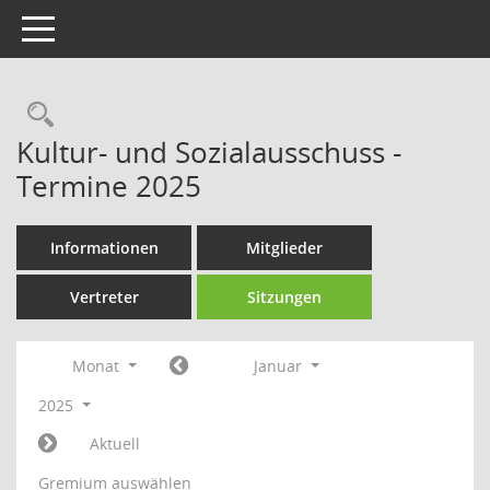
Toggle navigation
Rechercheauswahl
Kultur- und Sozialausschuss -
Termine 2025
Informationen
Mitglieder
Vertreter
Sitzungen
Monat
Januar
2025
Aktuell
Gremium auswählen