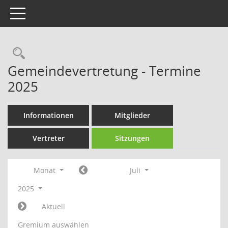
Toggle navigation
Rechercheauswahl
Gemeindevertretung - Termine
2025
Informationen
Mitglieder
Vertreter
Sitzungen
Monat
Juli
2025
Aktuell
Gremium auswählen