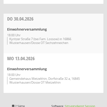
DO
30.04.2026
Einwohnerversammlung
18:00 Uhr
Kyritzer Straße 7 (bei Fam. Lossow) in 16866
Wusterhausen/Dosse OT Sechzehneichen
MO
13.04.2026
Einwohnerversammlung
18:00 Uhr
Gemeindehaus Metzelthin, Dorfstraße 32 a, 16845
Wusterhausen/Dosse OT Metzelthin
(Wird in
2 Sätze
Software:
Sitzungsdienst
Session