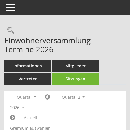
Toggle navigation
Rechercheauswahl
Einwohnerversammlung -
Termine 2026
Informationen
Mitglieder
Vertreter
Sitzungen
Quartal
Quartal 2
2026
Aktuell
Gremium auswählen