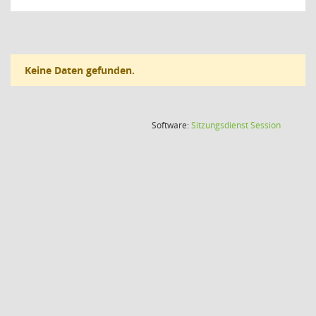
Keine Daten gefunden.
(Wird in
Software:
Sitzungsdienst
Session