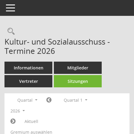
Toggle navigation
Rechercheauswahl
Kultur- und Sozialausschuss -
Termine 2026
Informationen
Mitglieder
Vertreter
Sitzungen
Quartal
Quartal 1
2026
Aktuell
Gremium auswählen