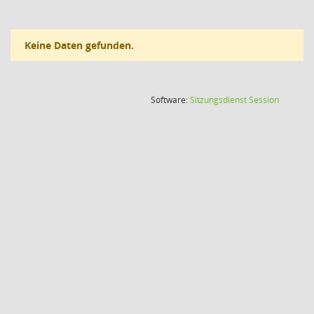
Keine Daten gefunden.
(Wird in
Software:
Sitzungsdienst
Session