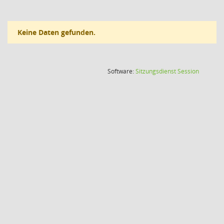
Keine Daten gefunden.
(Wird in
Software:
Sitzungsdienst
Session