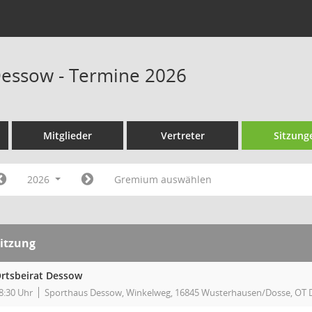
Dessow - Termine 2026
Mitglieder
Vertreter
Sitzung
2026
Gremium auswählen
itzung
rtsbeirat Dessow
8:30 Uhr
Sporthaus Dessow, Winkelweg, 16845 Wusterhausen/Dosse, OT