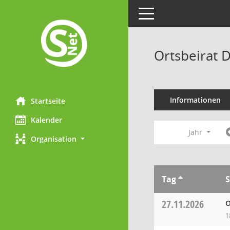
Toggle navigation
Ortsbeirat 
Informationen
Startseite
Kalender
Jahr
Organisation
Tag
S
27.11.2026
O
1