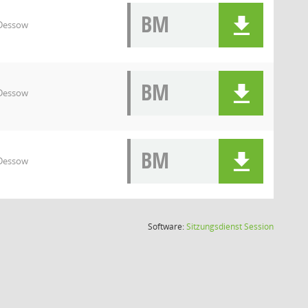
BM
 Dessow
BM
 Dessow
BM
 Dessow
(Wird in
Software:
Sitzungsdienst
Session