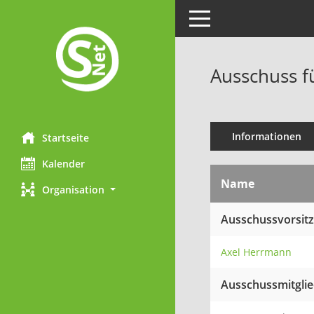
Toggle navigation
Ausschuss f
Informationen
Startseite
Kalender
Name
Organisation
Ausschussvorsit
Axel Herrmann
Ausschussmitgli