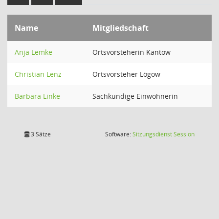
Name
Mitgliedschaft
Anja Lemke
Ortsvorsteherin Kantow
Christian Lenz
Ortsvorsteher Lögow
Barbara Linke
Sachkundige Einwohnerin
(Wird in
3 Sätze
Software:
Sitzungsdienst
Session