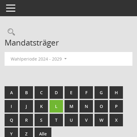
Toggle navigation
Rechercheauswahl
Mandatsträger
Wahlperiode 2024 - 2029
A
B
C
D
E
F
G
H
I
J
K
L
M
N
O
P
Q
R
S
T
U
V
W
X
Y
Z
Alle