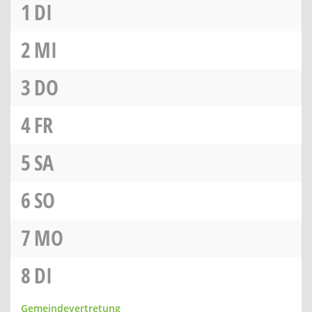
1
DI
2
MI
3
DO
4
FR
5
SA
6
SO
7
MO
8
DI
Gemeindevertretung