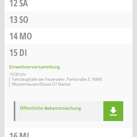
12
SA
13
SO
14
MO
15
DI
Einwohnerversammlung
19:00 Uhr
Fahrzeughalle der Feuerwehr, Parkstraße 3, 16845
Wusterhausen/Dosse OT Nackel
Öffentliche Bekanntmachung
16
MI