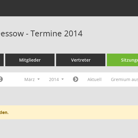
Dessow - Termine 2014
Mitglieder
Vertreter
Sitzung
März
2014
Aktuell
Gremium au
den.