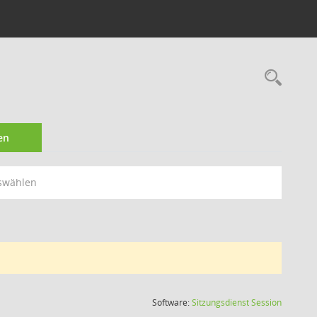
Rec
en
swählen
(Wird in
Software:
Sitzungsdienst
Session