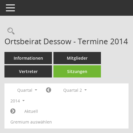
Toggle navigation
Rechercheauswahl
Ortsbeirat Dessow - Termine 2014
Informationen
Mitglieder
Vertreter
Sitzungen
Quartal
Quartal 2
2014
Aktuell
Gremium auswählen