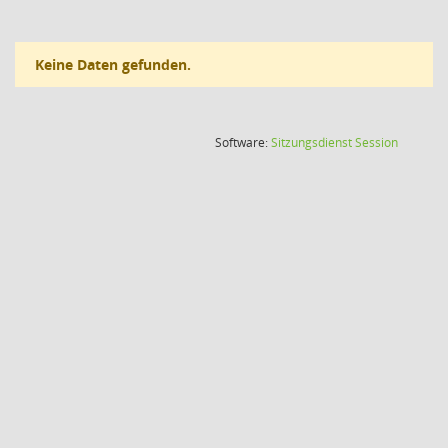
Keine Daten gefunden.
(Wird in
Software:
Sitzungsdienst
Session