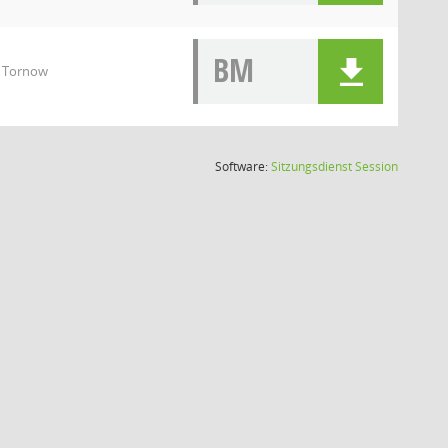
BM
T Tornow
(Wird in
Software:
Sitzungsdienst
Session