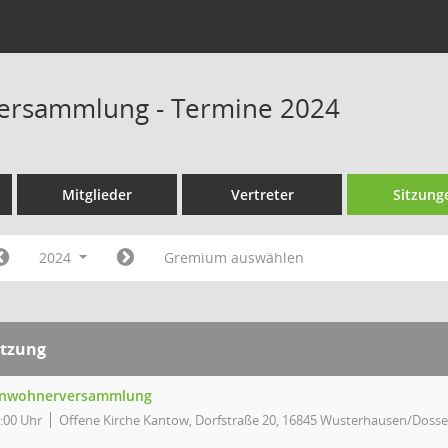
ersammlung - Termine 2024
Mitglieder
Vertreter
Sitzung
2024
Gremium auswählen
itzung
inwohnerversammlung
:00 Uhr
Offene Kirche Kantow, Dorfstraße 20, 16845 Wusterhausen/Doss