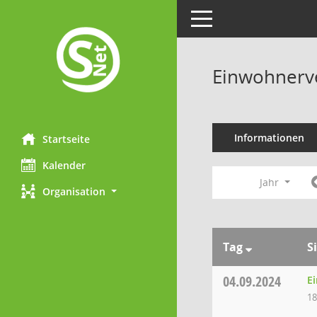
Toggle navigation
Einwohnerv
Informationen
Startseite
Kalender
Jahr
Organisation
Tag
S
04.09.2024
E
18