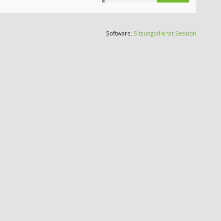
(Wird in
Software:
Sitzungsdienst
Session