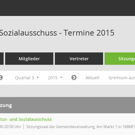
 Sozialausschuss - Termine 2015
Mitglieder
Vertreter
Sitzung
Quartal 3
2015
Aktuell
Gremium au
tzung
ltur- und Sozialausschuss
00-20:50 Uhr
Sitzungssaal der Gemeindeverwaltung, Am Markt 1 in 1686