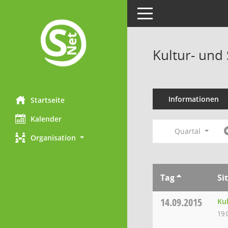
Toggle navigation
Kultur- und
Informationen
Startseite
Kalender
Quartal
Organisation
Tag
Si
14.09.2015
Ku
19: