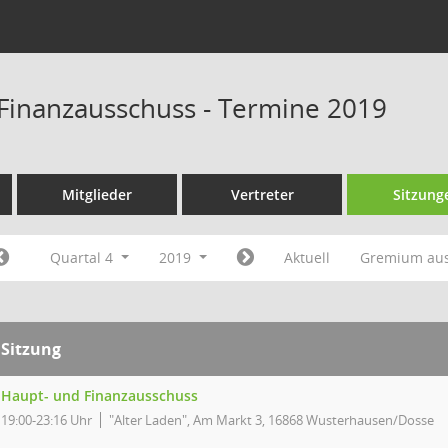
Finanzausschuss - Termine 2019
Mitglieder
Vertreter
Sitzung
Quartal 4
2019
Aktuell
Gremium au
Sitzung
Haupt- und Finanzausschuss
19:00-23:16 Uhr
"Alter Laden", Am Markt 3, 16868 Wusterhausen/Dosse