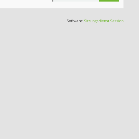
(Wird in
Software:
Sitzungsdienst
Session