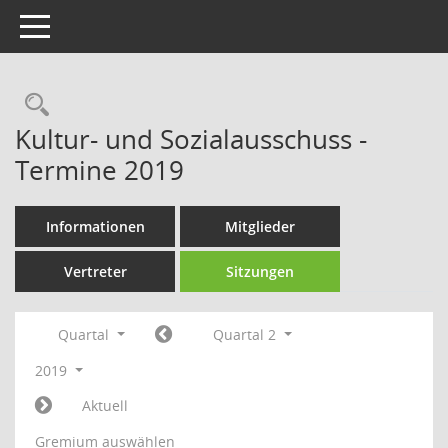
Toggle navigation
Rechercheauswahl
Kultur- und Sozialausschuss -
Termine 2019
Informationen
Mitglieder
Vertreter
Sitzungen
Quartal
Quartal 2
2019
Aktuell
Gremium auswählen