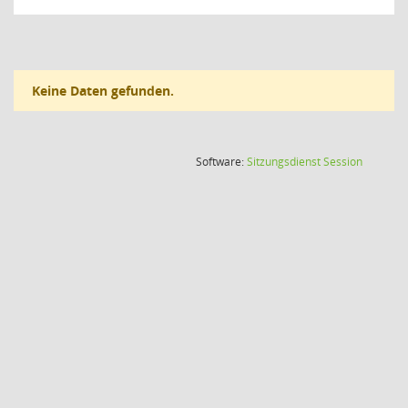
Keine Daten gefunden.
(Wird in
Software:
Sitzungsdienst
Session