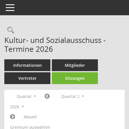
Toggle navigation
Rechercheauswahl
Kultur- und Sozialausschuss -
Termine 2026
Informationen
Mitglieder
Vertreter
Sitzungen
Quartal
Quartal 2
2026
Aktuell
Gremium auswählen