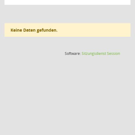
Keine Daten gefunden.
(Wird in
Software:
Sitzungsdienst
Session