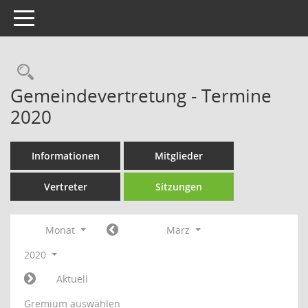
Toggle navigation
Rechercheauswahl
Gemeindevertretung - Termine
2020
Informationen
Mitglieder
Vertreter
Sitzungen
Monat
März
2020
Aktuell
Gremium auswählen