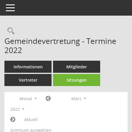
Toggle navigation
Rechercheauswahl
Gemeindevertretung - Termine
2022
Informationen
Mitglieder
Vertreter
Sitzungen
Monat
März
2022
Aktuell
Gremium auswählen