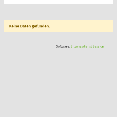
Keine Daten gefunden.
(Wird in
Software:
Sitzungsdienst
Session