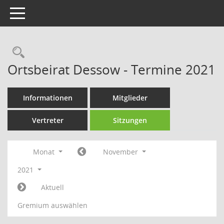
Toggle navigation
Rechercheauswahl
Ortsbeirat Dessow - Termine 2021
Informationen
Mitglieder
Vertreter
Sitzungen
Monat
November
2021
Aktuell
Gremium auswählen