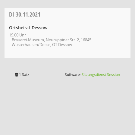
DI
30.11.2021
Ortsbeirat Dessow
19:00 Uhr
Brauerei-Museum, Neuruppiner Str. 2, 16845
Wusterhausen/Dosse, OT Dessow
(Wird in
1 Satz
Software:
Sitzungsdienst
Session