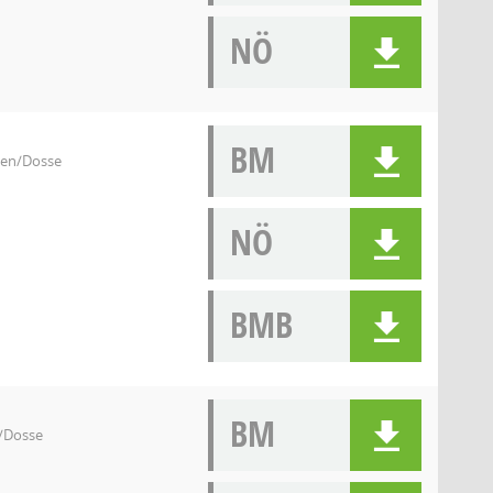
NÖ
BM
sen/Dosse
NÖ
BMB
BM
/Dosse