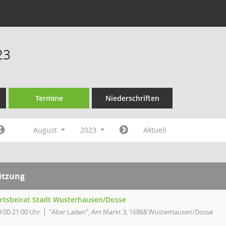
23
Termine
Niederschriften
August
2023
Aktuell
itzung
rtsbeirat Stadt Wusterhausen/Dosse
9:00-21:00 Uhr
"Alter Laden", Am Markt 3, 16868 Wusterhausen/Dosse