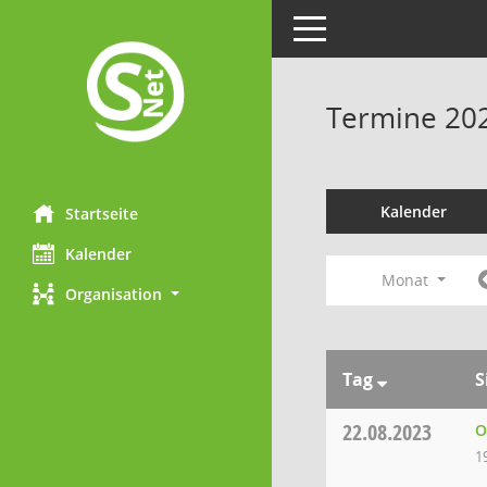
Toggle navigation
Termine 20
Kalender
Startseite
Kalender
Monat
Organisation
Tag
S
22.08.2023
O
1