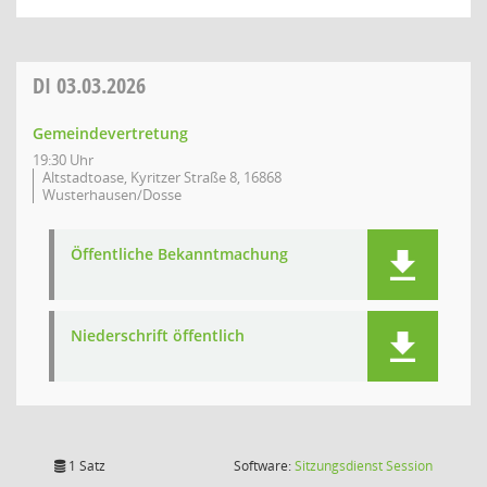
DI
03.03.2026
Gemeindevertretung
19:30 Uhr
Altstadtoase, Kyritzer Straße 8, 16868
Wusterhausen/Dosse
Öffentliche Bekanntmachung
Niederschrift öffentlich
(Wird in
1 Satz
Software:
Sitzungsdienst
Session