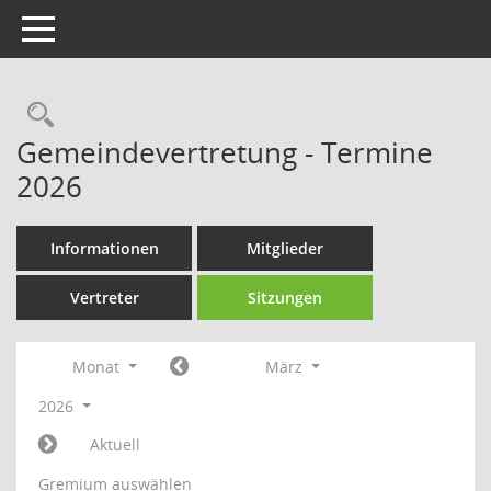
Toggle navigation
Rechercheauswahl
Gemeindevertretung - Termine
2026
Informationen
Mitglieder
Vertreter
Sitzungen
Monat
März
2026
Aktuell
Gremium auswählen