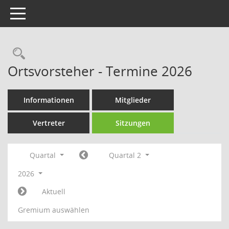
Toggle navigation
Rechercheauswahl
Ortsvorsteher - Termine 2026
Informationen
Mitglieder
Vertreter
Sitzungen
Quartal
Quartal 2
2026
Aktuell
Gremium auswählen