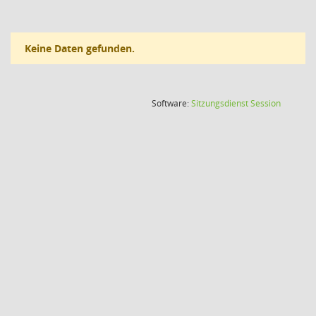
Keine Daten gefunden.
(Wird in
Software:
Sitzungsdienst
Session